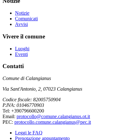
Notizie
Notizie
Comunicati
Avvisi
Vivere il comune
Luoghi
Eventi
Contatti
Comune di Calangianus
Via Sant'Antonio, 2, 07023 Calangianus
Codice fiscale: 82005750904
P.IVA: 01046770903
Tel: +390796600200
Email:
protocollo@comune.calangianus.ot.it
PEC:
protocollo.comune.calangianus@pec.it
Leggi le FAQ
Prenotazione appuntamento