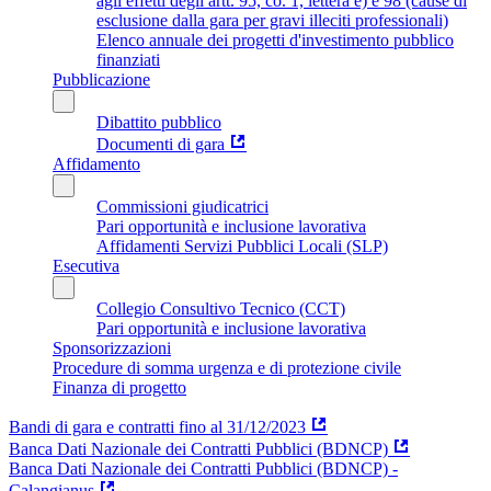
agli effetti degli artt. 95, co. 1, lettera e) e 98 (cause di
esclusione dalla gara per gravi illeciti professionali)
Elenco annuale dei progetti d'investimento pubblico
finanziati
Pubblicazione
Dibattito pubblico
Documenti di gara
Affidamento
Commissioni giudicatrici
Pari opportunità e inclusione lavorativa
Affidamenti Servizi Pubblici Locali (SLP)
Esecutiva
Collegio Consultivo Tecnico (CCT)
Pari opportunità e inclusione lavorativa
Sponsorizzazioni
Procedure di somma urgenza e di protezione civile
Finanza di progetto
Bandi di gara e contratti fino al 31/12/2023
Banca Dati Nazionale dei Contratti Pubblici (BDNCP)
Banca Dati Nazionale dei Contratti Pubblici (BDNCP) -
Calangianus