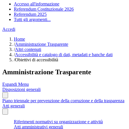
Accesso all'informazione
Referendum Costituzionale 2026
Referendum 2025
Tutti gli argomenti...
Accedi
Home
/
Amministrazione Trasparente
/
Altri contenuti
/
Accessibilità e catalogo di dati, metadati e banche dati
/
Obiettivi di accessibilità
Amministrazione Trasparente
Espandi Menu
Disposizioni generali
Piano triennale per prevenzione della corruzione e della trasparenza
Atti generali
Riferimenti normativi su organizzazione e attività
Atti amministrativi generali