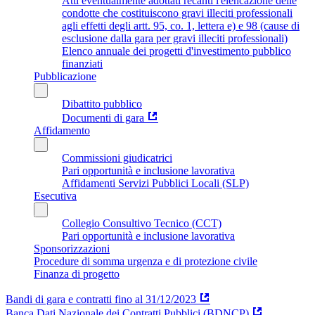
Atti eventualmente adottati recanti l'elencazione delle
condotte che costituiscono gravi illeciti professionali
agli effetti degli artt. 95, co. 1, lettera e) e 98 (cause di
esclusione dalla gara per gravi illeciti professionali)
Elenco annuale dei progetti d'investimento pubblico
finanziati
Pubblicazione
Dibattito pubblico
Documenti di gara
Affidamento
Commissioni giudicatrici
Pari opportunità e inclusione lavorativa
Affidamenti Servizi Pubblici Locali (SLP)
Esecutiva
Collegio Consultivo Tecnico (CCT)
Pari opportunità e inclusione lavorativa
Sponsorizzazioni
Procedure di somma urgenza e di protezione civile
Finanza di progetto
Bandi di gara e contratti fino al 31/12/2023
Banca Dati Nazionale dei Contratti Pubblici (BDNCP)