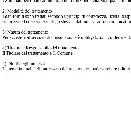
I Suoi dati personali saranno trattati in funzione della Sua qualità di
2) Modalità del trattamento
I dati forniti sono trattati secondo i principi di correttezza, liceità, tr
sicurezza e la riservatezza degli stessi. I dati non saranno comunicati n
3) Natura del trattamento
Per accedere al servizio di consultazione è obbligatorio il conferimento
4) Titolare e Responsabile del trattamento
Il Titolare del trattamento è Il Comune.
5) Diritti degli interessati
L’utente in qualità di interessato del trattamento, può esercitare i diritt