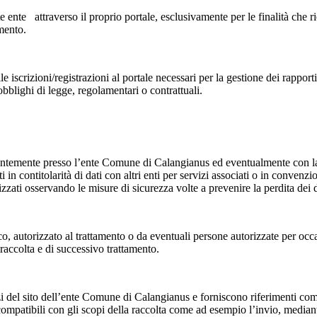
ente ente attraverso il proprio portale, esclusivamente per le finalità che
mento.
i alle iscrizioni/registrazioni al portale necessari per la gestione dei ra
bblighi di legge, regolamentari o contrattuali.
valentemente presso l’ente Comune di Calangianus ed eventualmente con l
 in contitolarità di dati con altri enti per servizi associati o in convenz
zati osservando le misure di sicurezza volte a prevenire la perdita dei dati
co, autorizzato al trattamento o da eventuali persone autorizzate per occ
 raccolta e di successivo trattamento.
ervizi del sito dell’ente Comune di Calangianus e forniscono riferimenti c
 compatibili con gli scopi della raccolta come ad esempio l’invio, mediant