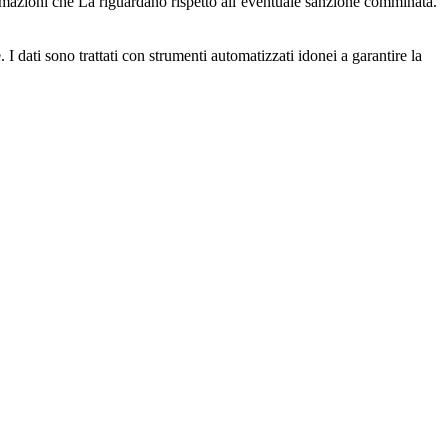
nformazioni che La riguardano rispetto all’eventuale sanzione comminata.
e. I dati sono trattati con strumenti automatizzati idonei a garantire la