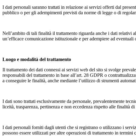
I dati personali saranno trattati in relazione ai servizi offerti dal pres
pubblico o per gli adempimenti previsti da norme di legge o di regola
Nell’ambito di tali finalità il trattamento riguarda anche i dati relativ
un’efficace comunicazione istituzionale e per adempiere ad eventuali o
Luogo e modalità del trattamento
Il trattamento dei dati connessi ai servizi web del sito si svolge pre
responsabili del trattamento in base all’art. 28 GDPR o contrattualizzati
a conseguire le finalità, anche mediante l’utilizzo di strumenti automatiz
I dati sono trattati esclusivamente da personale, prevalentemente tecni
liceità, trasparenza, pertinenza e non eccedenza rispetto alle finalità di
I dati personali forniti dagli utenti che si registrano o utilizzano i s
possono essere utilizzati per altre operazioni di trattamento in termini