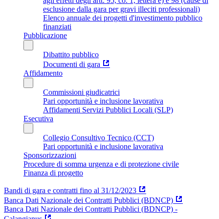
agli effetti degli artt. 95, co. 1, lettera e) e 98 (cause di
esclusione dalla gara per gravi illeciti professionali)
Elenco annuale dei progetti d'investimento pubblico
finanziati
Pubblicazione
Dibattito pubblico
Documenti di gara
Affidamento
Commissioni giudicatrici
Pari opportunità e inclusione lavorativa
Affidamenti Servizi Pubblici Locali (SLP)
Esecutiva
Collegio Consultivo Tecnico (CCT)
Pari opportunità e inclusione lavorativa
Sponsorizzazioni
Procedure di somma urgenza e di protezione civile
Finanza di progetto
Bandi di gara e contratti fino al 31/12/2023
Banca Dati Nazionale dei Contratti Pubblici (BDNCP)
Banca Dati Nazionale dei Contratti Pubblici (BDNCP) -
Calangianus