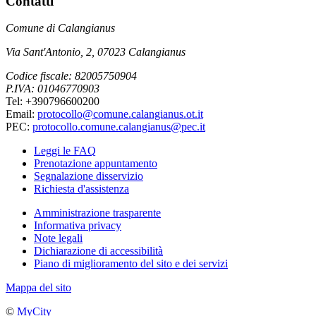
Contatti
Comune di Calangianus
Via Sant'Antonio, 2, 07023 Calangianus
Codice fiscale: 82005750904
P.IVA: 01046770903
Tel: +390796600200
Email:
protocollo@comune.calangianus.ot.it
PEC:
protocollo.comune.calangianus@pec.it
Leggi le FAQ
Prenotazione appuntamento
Segnalazione disservizio
Richiesta d'assistenza
Amministrazione trasparente
Informativa privacy
Note legali
Dichiarazione di accessibilità
Piano di miglioramento del sito e dei servizi
Mappa del sito
©
MyCity