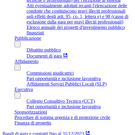
tecniche e professionali) per l'iscrizione al sistema
Atti eventualmente adottati recanti l'elencazione delle
condotte che costituiscono gravi illeciti professionali
agli effetti degli artt. 95, co. 1, lettera e) e 98 (cause di
esclusione dalla gara per gravi illeciti professionali)
Elenco annuale dei progetti d'investimento pubblico
finanziati
Pubblicazione
Dibattito pubblico
Documenti di gara
Affidamento
Commissioni giudicatrici
Pari opportunità e inclusione lavorativa
Affidamenti Servizi Pubblici Locali (SLP)
Esecutiva
Collegio Consultivo Tecnico (CCT)
Pari opportunità e inclusione lavorativa
Sponsorizzazioni
Procedure di somma urgenza e di protezione civile
Finanza di progetto
Bandi di gara e contratti fino al 31/12/2023