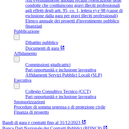
Atti eventualmente adottati recanti l'elencazione delle
condotte che costituiscono gravi illeciti professionali
agli effetti degli artt. 95, co. 1, lettera e) e 98 (cause di
esclusione dalla gara per gravi illeciti professionali)
Elenco annuale dei progetti d'investimento pubblico
finanziati
Pubblicazione
Dibattito pubblico
Documenti di gara
Affidamento
Commissioni giudicatrici
Pari opportunità e inclusione lavorativa
Affidamenti Servizi Pubblici Locali (SLP)
Esecutiva
Collegio Consultivo Tecnico (CCT)
Pari opportunità e inclusione lavorativa
Sponsorizzazioni
Procedure di somma urgenza e di protezione civile
Finanza di progetto
Bandi di gara e contratti fino al 31/12/2023
Banca Dati Nazionale dei Contratti Pubblici (BDNCP)