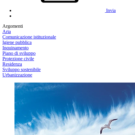
Invia
Argomenti
Aria
Comunicazione istituzionale
Igiene pubblica
Inquinamento
Piano di sviluppo
Protezione civile
Residenza
Sviluppo sostenibile
Urbanizzazione