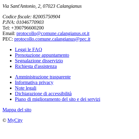
Via Sant'Antonio, 2, 07023 Calangianus
Codice fiscale: 82005750904
P.IVA: 01046770903
Tel: +390796600200
Email:
protocollo@comune.calangianus.ot.it
PEC:
protocollo.comune.calangianus@pec.it
Leggi le FAQ
Prenotazione appuntamento
Segnalazione disservizio
Richiesta d'assistenza
Amministrazione trasparente
Informativa privacy
Note legali
Dichiarazione di accessibilità
Piano di miglioramento del sito e dei servizi
Mappa del sito
©
MyCity