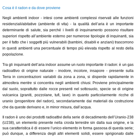
Cosa è il radon e da dove proviene
Negli ambienti indoor - intesi come ambienti complessi riservati alle funzioni
residenziali/abitative (ambiente di vita) - la qualità dell’aria è un importante
determinante di salute, sia perché i livelli di inquinamento possono risultare
superiori rispetto all’ambiente esterno per numerose tipologie di inquinanti, sia
per il fatto che i soggetti più vulnerabili (bambini, disabili e anziani) trascorrono
in questi ambienti una percentuale di tempo più elevata rispetto al resto della
popolazione.
Tra gli inquinanti dell’aria indoor assume un ruolo importante il radon: è un gas
radioattivo di origine naturale - inodore, incolore, insapore - presente sulla
Terra in concentrazioni variabili da zona a zona, si disperde rapidamente in
atmosfera mentre si concentra negli ambienti chiusi. Proviene principalmente
dal suolo, soprattutto dalle rocce presenti nel sottosuolo, specie se di origine
vulcanica (graniti, pozzolane, tufi, lave) in quanto particolarmente ricche di
uranio (progenitore del radon), secondariamente dai materiali da costruzione
che da queste derivano e, in minor misura, dall’acqua.
Il radon è uno dei prodotti radioattivi della serie di decadimento dell’Uranio-238
(U238), un elemento presente nella crosta terrestre sin dalla sua origine, e la
sua caratteristica è di essere l’unico elemento in forma gassosa di questa serie;
può dunque, a differenza degli altri elementi solidi, essere sprigionato dalle